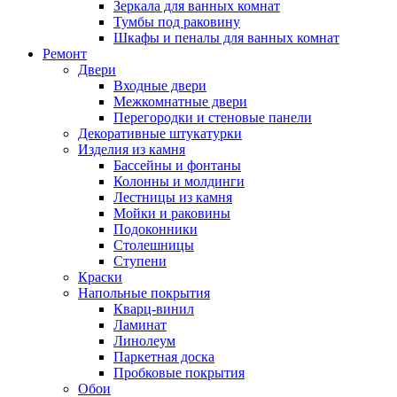
Зеркала для ванных комнат
Тумбы под раковину
Шкафы и пеналы для ванных комнат
Ремонт
Двери
Входные двери
Межкомнатные двери
Перегородки и стеновые панели
Декоративные штукатурки
Изделия из камня
Бассейны и фонтаны
Колонны и молдинги
Лестницы из камня
Мойки и раковины
Подоконники
Столешницы
Ступени
Краски
Напольные покрытия
Кварц-винил
Ламинат
Линолеум
Паркетная доска
Пробковые покрытия
Обои