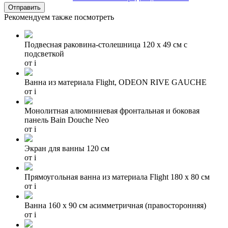
Рекомендуем также посмотреть
Подвесная раковина-столешница 120 х 49 см с
подсветкой
от
i
Ванна из материала Flight, ODEON RIVE GAUCHE
от
i
Монолитная алюминиевая фронтальная и боковая
панель Bain Douche Neo
от
i
Экран для ванны 120 см
от
i
Прямоугольная ванна из материала Flight 180 х 80 см
от
i
Ванна 160 x 90 см асимметричная (правосторонняя)
от
i