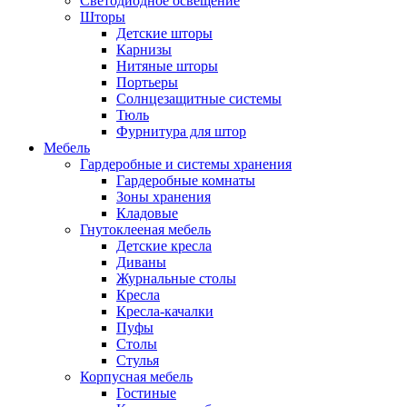
Светодиодное освещение
Шторы
Детские шторы
Карнизы
Нитяные шторы
Портьеры
Солнцезащитные системы
Тюль
Фурнитура для штор
Мебель
Гардеробные и системы хранения
Гардеробные комнаты
Зоны хранения
Кладовые
Гнутоклееная мебель
Детские кресла
Диваны
Журнальные столы
Кресла
Кресла-качалки
Пуфы
Столы
Стулья
Корпусная мебель
Гостиные