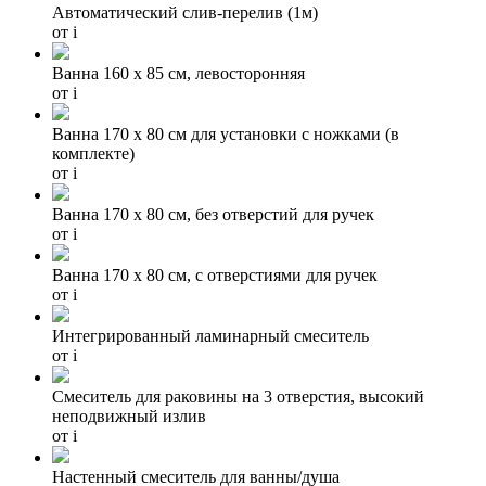
Автоматический слив-перелив (1м)
от
i
Ванна 160 х 85 см, левосторонняя
от
i
Ванна 170 х 80 см для установки с ножками (в
комплекте)
от
i
Ванна 170 х 80 см, без отверстий для ручек
от
i
Ванна 170 х 80 см, с отверстиями для ручек
от
i
Интегрированный ламинарный смеситель
от
i
Смеситель для раковины на 3 отверстия, высокий
неподвижный излив
от
i
Hастенный смеситель для ванны/душа