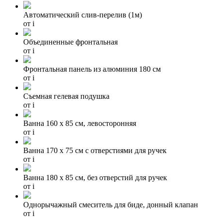
Автоматический слив-перелив (1м)
от
i
Объединенные фронтальная
от
i
Фронтальная панель из алюминия 180 см
от
i
Съемная гелевая подушка
от
i
Ванна 160 х 85 см, левосторонняя
от
i
Ванна 170 x 75 см с отверстиями для ручек
от
i
Ванна 180 х 85 см, без отверстий для ручек
от
i
Однорычажный смеситель для биде, донный клапан
от
i