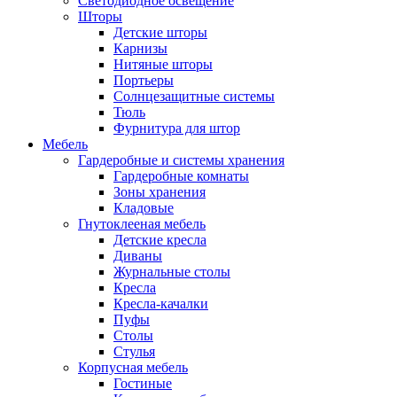
Светодиодное освещение
Шторы
Детские шторы
Карнизы
Нитяные шторы
Портьеры
Солнцезащитные системы
Тюль
Фурнитура для штор
Мебель
Гардеробные и системы хранения
Гардеробные комнаты
Зоны хранения
Кладовые
Гнутоклееная мебель
Детские кресла
Диваны
Журнальные столы
Кресла
Кресла-качалки
Пуфы
Столы
Стулья
Корпусная мебель
Гостиные