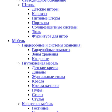
Светодиодное освещение
Шторы
Детские шторы
Карнизы
Нитяные шторы
Портьеры
Солнцезащитные системы
Тюль
Фурнитура для штор
Мебель
Гардеробные и системы хранения
Гардеробные комнаты
Зоны хранения
Кладовые
Гнутоклееная мебель
Детские кресла
Диваны
Журнальные столы
Кресла
Кресла-качалки
Пуфы
Столы
Стулья
Корпусная мебель
Гостиные