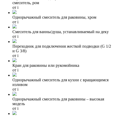
смеситель, ром
от
i
Однорычажный смеситель для раковины, хром
от
i
Cмеситель для ванны/душа, устанавливаемый на деку
от
i
Переходник для подключения жесткой подводки (G 1/2
и G 3/8)
от
i
Кран для раковины или рукомойника
от
i
Однорычажный смеситель для кухни с вращающимся
изливом
от
i
Однорычажный смеситель для раковины – высокая
модель
от
i