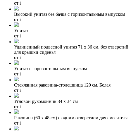
от
i
Высокий унитаз без бачка с горизонтальным выпуском
от
i
Унитаз
от
i
Удлиненный подвесной унитаз 71 x 36 см, без отверстий
для крышки-сиденья
от
i
Унитаз с горизонтальным выпуском
от
i
Стеклянная раковина-столешница 120 см, Белая
от
i
Угловой рукомойник 34 х 34 см
от
i
Раковина (60 х 48 см) с одним отверстием для смесителя.
от
i