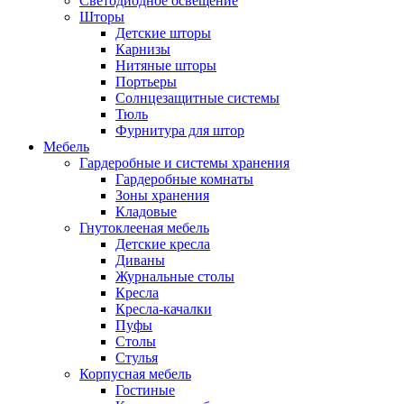
Светодиодное освещение
Шторы
Детские шторы
Карнизы
Нитяные шторы
Портьеры
Солнцезащитные системы
Тюль
Фурнитура для штор
Мебель
Гардеробные и системы хранения
Гардеробные комнаты
Зоны хранения
Кладовые
Гнутоклееная мебель
Детские кресла
Диваны
Журнальные столы
Кресла
Кресла-качалки
Пуфы
Столы
Стулья
Корпусная мебель
Гостиные