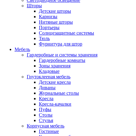
Светодиодное освещение
Шторы
Детские шторы
Карнизы
Нитяные шторы
Портьеры
Солнцезащитные системы
Тюль
Фурнитура для штор
Мебель
Гардеробные и системы хранения
Гардеробные комнаты
Зоны хранения
Кладовые
Гнутоклееная мебель
Детские кресла
Диваны
Журнальные столы
Кресла
Кресла-качалки
Пуфы
Столы
Стулья
Корпусная мебель
Гостиные