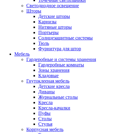
Точечные светильники
Светодиодное освещение
Шторы
Детские шторы
Карнизы
Нитяные шторы
Портьеры
Солнцезащитные системы
Тюль
Фурнитура для штор
Мебель
Гардеробные и системы хранения
Гардеробные комнаты
Зоны хранения
Кладовые
Гнутоклееная мебель
Детские кресла
Диваны
Журнальные столы
Кресла
Кресла-качалки
Пуфы
Столы
Стулья
Корпусная мебель