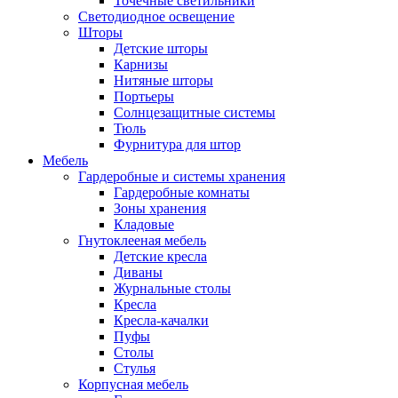
Точечные светильники
Светодиодное освещение
Шторы
Детские шторы
Карнизы
Нитяные шторы
Портьеры
Солнцезащитные системы
Тюль
Фурнитура для штор
Мебель
Гардеробные и системы хранения
Гардеробные комнаты
Зоны хранения
Кладовые
Гнутоклееная мебель
Детские кресла
Диваны
Журнальные столы
Кресла
Кресла-качалки
Пуфы
Столы
Стулья
Корпусная мебель