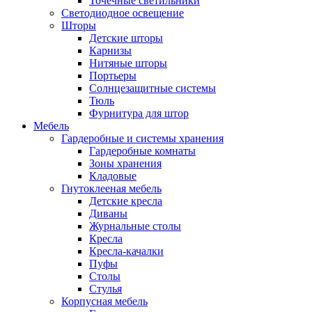
Точечные светильники
Светодиодное освещение
Шторы
Детские шторы
Карнизы
Нитяные шторы
Портьеры
Солнцезащитные системы
Тюль
Фурнитура для штор
Мебель
Гардеробные и системы хранения
Гардеробные комнаты
Зоны хранения
Кладовые
Гнутоклееная мебель
Детские кресла
Диваны
Журнальные столы
Кресла
Кресла-качалки
Пуфы
Столы
Стулья
Корпусная мебель