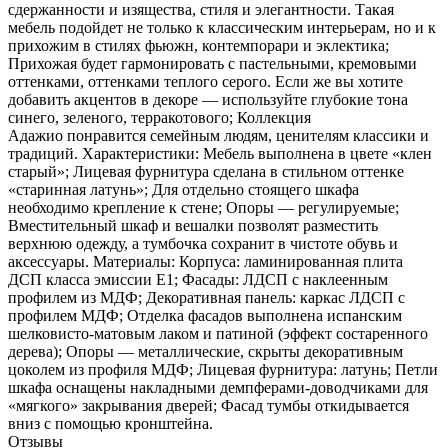
сдержанности и изящества, стиля и элегантности. Такая
мебель подойдет не только к классическим интерьерам, но и к
прихожим в стилях фьюжн, контемпорари и эклектика;
Прихожая будет гармонировать с пастельными, кремовыми
оттенками, оттенками теплого серого. Если же вы хотите
добавить акцентов в декоре — используйте глубокие тона
синего, зеленого, терракотового; Коллекция
Адажио понравится семейным людям, ценителям классики и
традиций. Характеристики: Мебель выполнена в цвете «клен
старый»; Лицевая фурнитура сделана в стильном оттенке
«старинная латунь»; Для отдельно стоящего шкафа
необходимо крепление к стене; Опоры — регулируемые;
Вместительный шкаф и вешалки позволят разместить
верхнюю одежду, а тумбочка сохранит в чистоте обувь и
аксессуары. Материалы: Корпуса: ламинированная плита
ДСП класса эмиссии Е1; Фасады: ЛДСП с наклеенным
профилем из МДФ; Декоративная панель: каркас ЛДСП с
профилем МДФ; Отделка фасадов выполнена испанским
шелковисто-матовым лаком и патиной (эффект состаренного
дерева); Опоры — металлические, скрыты декоративным
цоколем из профиля МДФ; Лицевая фурнитура: латунь; Петли
шкафа оснащены накладными демпферами-доводчиками для
«мягкого» закрывания дверей; Фасад тумбы откидывается
вниз с помощью кронштейна.
Отзывы