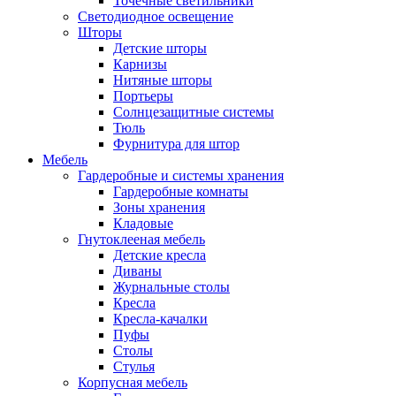
Точечные светильники
Светодиодное освещение
Шторы
Детские шторы
Карнизы
Нитяные шторы
Портьеры
Солнцезащитные системы
Тюль
Фурнитура для штор
Мебель
Гардеробные и системы хранения
Гардеробные комнаты
Зоны хранения
Кладовые
Гнутоклееная мебель
Детские кресла
Диваны
Журнальные столы
Кресла
Кресла-качалки
Пуфы
Столы
Стулья
Корпусная мебель