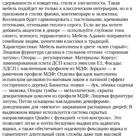
сдержанности и изящества, стиля и элегантности. Такая
мебель подойдет не только к классическим интерьерам, но и к
прихожим в стилях фьюжн, контемпорари и эклектика;
Коллекция будет гармонировать с пастельными, кремовыми
оттенками, оттенками теплого серого. Если же вы хотите
добавить акцентов в декоре — используйте глубокие тона
синего, зеленого, терракотового; Мебель Адажио понравится
семейным людям, ценителям классики и традиций.
Характеристики: Мебель выполнена в цвете «клен старый»;
Лицевая фурнитура сделана в стильном оттенке «старинная
латунь»; Опоры — регулируемые. Материалы: Корпус:
ламинированная плита ДСП класса эмиссии Е1; Фасады:
ЛДСП с наклеенным профилем из МДФ; Зеркало — в
рамочном профиле МДФ; Отделка фасадов выполнена
испанским шелковисто-матовым лаком и патиной (эффект
состаренного дерева); Банкетка: ножки — бук, обивка сиденья
— экокожа; Опоры тумбы — металлические, скрыты
декоративным цоколем из профиля МДФ; Лицевая фурнитура:
латунь; Петли оснащены накладными демпферами-
доводчиками для «мягкого» закрывания распашных дверей; В
выдвижном ящике используется система скрытых
направляющих Quadro с функцией «стоп-контроль». Это
позволяет легко и почти бесшумно выдвигать-задвигать
ящики, а также обеспечивает надежную фиксацию ящика и
гарантирует длительный срок службы даже при высокой