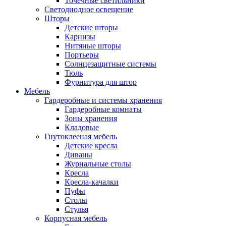
Точечные светильники
Светодиодное освещение
Шторы
Детские шторы
Карнизы
Нитяные шторы
Портьеры
Солнцезащитные системы
Тюль
Фурнитура для штор
Мебель
Гардеробные и системы хранения
Гардеробные комнаты
Зоны хранения
Кладовые
Гнутоклееная мебель
Детские кресла
Диваны
Журнальные столы
Кресла
Кресла-качалки
Пуфы
Столы
Стулья
Корпусная мебель