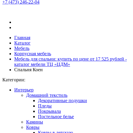
+7 (473)
246-22-04
Главная
Каталог
Мебель
Корпусная мебель
Мебель для спальни: купить по цене от 17 525 рублей -
каталог мебели ТЦ «ЦДМ»
Спальня Коен
Категории:
Интерьер
Домашний текстиль
Декоративные подушки
Пледы
Покрывала
Постельное белье
Камины
Ковры
Ковры в детскую