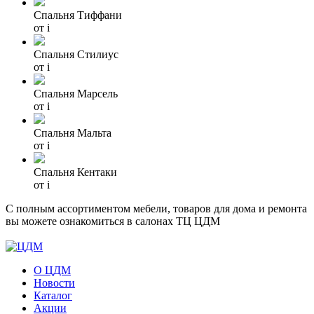
Спальня Тиффани
от
i
Спальня Стилиус
от
i
Спальня Марсель
от
i
Спальня Мальта
от
i
Спальня Кентаки
от
i
С полным ассортиментом мебели, товаров для дома и ремонта
вы можете ознакомиться в салонах ТЦ ЦДМ
О ЦДМ
Новости
Каталог
Акции