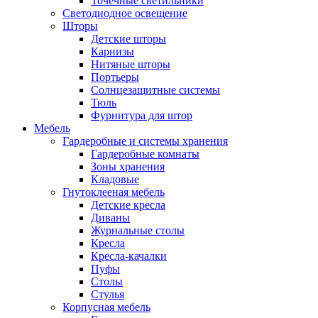
Точечные светильники
Светодиодное освещение
Шторы
Детские шторы
Карнизы
Нитяные шторы
Портьеры
Солнцезащитные системы
Тюль
Фурнитура для штор
Мебель
Гардеробные и системы хранения
Гардеробные комнаты
Зоны хранения
Кладовые
Гнутоклееная мебель
Детские кресла
Диваны
Журнальные столы
Кресла
Кресла-качалки
Пуфы
Столы
Стулья
Корпусная мебель