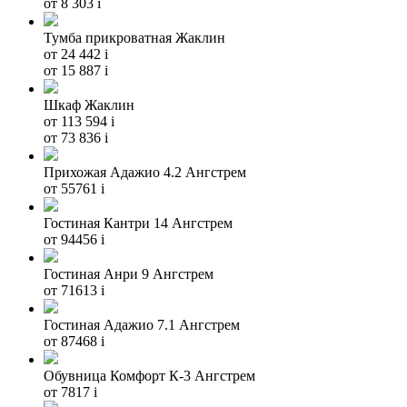
от 8 303
i
Тумба прикроватная Жаклин
от 24 442
i
от 15 887
i
Шкаф Жаклин
от 113 594
i
от 73 836
i
Прихожая Адажио 4.2 Ангстрем
от 55761
i
Гостиная Кантри 14 Ангстрем
от 94456
i
Гостиная Анри 9 Ангстрем
от 71613
i
Гостиная Адажио 7.1 Ангстрем
от 87468
i
Обувница Комфорт К-3 Ангстрем
от 7817
i