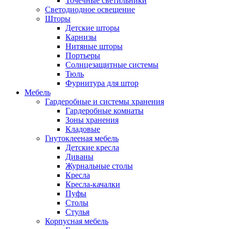
Точечные светильники
Светодиодное освещение
Шторы
Детские шторы
Карнизы
Нитяные шторы
Портьеры
Солнцезащитные системы
Тюль
Фурнитура для штор
Мебель
Гардеробные и системы хранения
Гардеробные комнаты
Зоны хранения
Кладовые
Гнутоклееная мебель
Детские кресла
Диваны
Журнальные столы
Кресла
Кресла-качалки
Пуфы
Столы
Стулья
Корпусная мебель