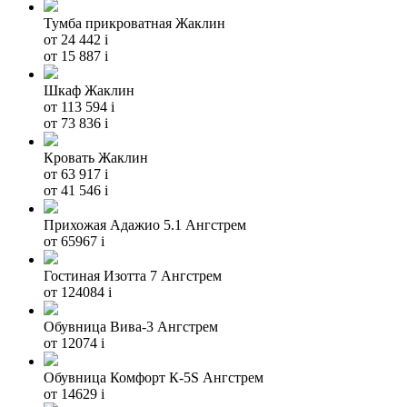
Тумба прикроватная Жаклин
от 24 442
i
от 15 887
i
Шкаф Жаклин
от 113 594
i
от 73 836
i
Кровать Жаклин
от 63 917
i
от 41 546
i
Прихожая Адажио 5.1 Ангстрем
от 65967
i
Гостиная Изотта 7 Ангстрем
от 124084
i
Обувница Вива-3 Ангстрем
от 12074
i
Обувница Комфорт К-5S Ангстрем
от 14629
i