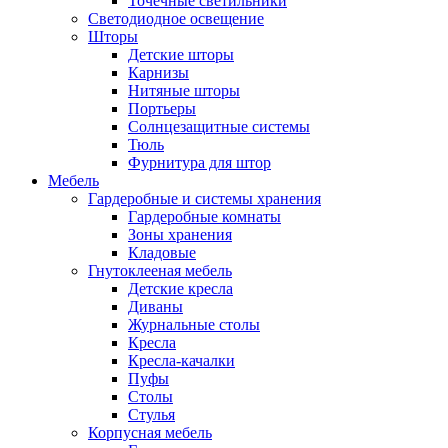
Точечные светильники
Светодиодное освещение
Шторы
Детские шторы
Карнизы
Нитяные шторы
Портьеры
Солнцезащитные системы
Тюль
Фурнитура для штор
Мебель
Гардеробные и системы хранения
Гардеробные комнаты
Зоны хранения
Кладовые
Гнутоклееная мебель
Детские кресла
Диваны
Журнальные столы
Кресла
Кресла-качалки
Пуфы
Столы
Стулья
Корпусная мебель