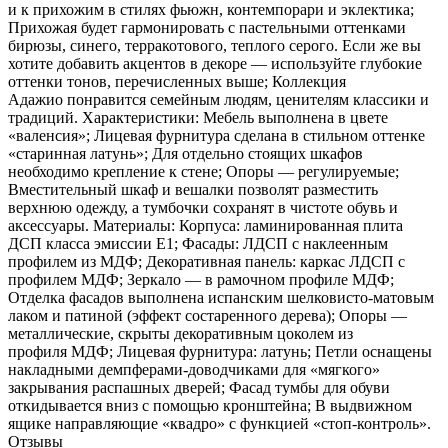
и к прихожим в стилях фьюжн, контемпорари и эклектика;
Прихожая будет гармонировать с пастельными оттенками
бирюзы, синего, терракотового, теплого серого. Если же вы
хотите добавить акцентов в декоре — используйте глубокие
оттенки тонов, перечисленных выше; Коллекция
Адажио понравится семейным людям, ценителям классики и
традиций. Характеристики: Мебель выполнена в цвете
«валенсия»; Лицевая фурнитура сделана в стильном оттенке
«старинная латунь»; Для отдельно стоящих шкафов
необходимо крепление к стене; Опоры — регулируемые;
Вместительный шкаф и вешалки позволят разместить
верхнюю одежду, а тумбочки сохранят в чистоте обувь и
аксессуары. Материалы: Корпуса: ламинированная плита
ДСП класса эмиссии Е1; Фасады: ЛДСП с наклеенным
профилем из МДФ; Декоративная панель: каркас ЛДСП с
профилем МДФ; Зеркало — в рамочном профиле МДФ;
Отделка фасадов выполнена испанским шелковисто-матовым
лаком и патиной (эффект состаренного дерева); Опоры —
металлические, скрыты декоративным цоколем из
профиля МДФ; Лицевая фурнитура: латунь; Петли оснащены
накладными демпферами-доводчиками для «мягкого»
закрывания распашных дверей; Фасад тумбы для обуви
откидывается вниз с помощью кронштейна; В выдвижном
ящике направляющие «квадро» с функцией «стоп-контроль».
Отзывы