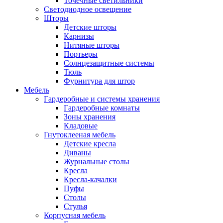
Точечные светильники
Светодиодное освещение
Шторы
Детские шторы
Карнизы
Нитяные шторы
Портьеры
Солнцезащитные системы
Тюль
Фурнитура для штор
Мебель
Гардеробные и системы хранения
Гардеробные комнаты
Зоны хранения
Кладовые
Гнутоклееная мебель
Детские кресла
Диваны
Журнальные столы
Кресла
Кресла-качалки
Пуфы
Столы
Стулья
Корпусная мебель