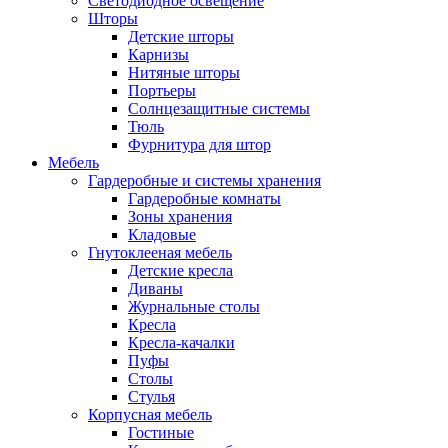
Светодиодное освещение
Шторы
Детские шторы
Карнизы
Нитяные шторы
Портьеры
Солнцезащитные системы
Тюль
Фурнитура для штор
Мебель
Гардеробные и системы хранения
Гардеробные комнаты
Зоны хранения
Кладовые
Гнутоклееная мебель
Детские кресла
Диваны
Журнальные столы
Кресла
Кресла-качалки
Пуфы
Столы
Стулья
Корпусная мебель
Гостиные