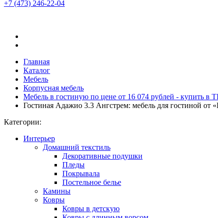
+7 (473)
246-22-04
Главная
Каталог
Мебель
Корпусная мебель
Мебель в гостиную по цене от 16 074 рублей - купить в
Гостиная Адажио 3.3 Ангстрем: мебель для гостиной от
Категории:
Интерьер
Домашний текстиль
Декоративные подушки
Пледы
Покрывала
Постельное белье
Камины
Ковры
Ковры в детскую
Ковры с длинным ворсом