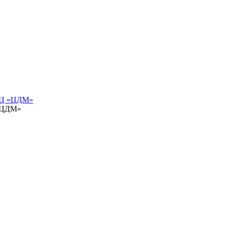
 ТЦ «ЦДМ»
 «ЦДМ»