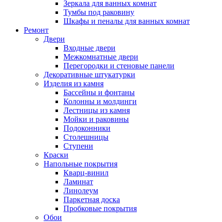
Зеркала для ванных комнат
Тумбы под раковину
Шкафы и пеналы для ванных комнат
Ремонт
Двери
Входные двери
Межкомнатные двери
Перегородки и стеновые панели
Декоративные штукатурки
Изделия из камня
Бассейны и фонтаны
Колонны и молдинги
Лестницы из камня
Мойки и раковины
Подоконники
Столешницы
Ступени
Краски
Напольные покрытия
Кварц-винил
Ламинат
Линолеум
Паркетная доска
Пробковые покрытия
Обои