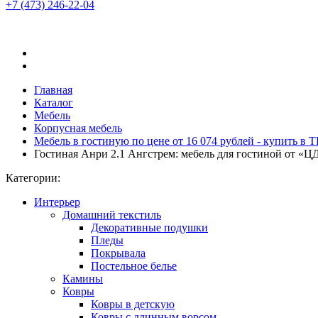
+7 (473)
246-22-04
Главная
Каталог
Мебель
Корпусная мебель
Мебель в гостиную по цене от 16 074 рублей - купить в
Гостиная Анри 2.1 Ангстрем: мебель для гостиной от «
Категории:
Интерьер
Домашний текстиль
Декоративные подушки
Пледы
Покрывала
Постельное белье
Камины
Ковры
Ковры в детскую
Ковры с длинным ворсом