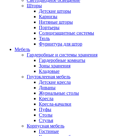
Светодиодное освещение
Шторы
Детские шторы
Карнизы
Нитяные шторы
Портьеры
Солнцезащитные системы
Тюль
Фурнитура для штор
Мебель
Гардеробные и системы хранения
Гардеробные комнаты
Зоны хранения
Кладовые
Гнутоклееная мебель
Детские кресла
Диваны
Журнальные столы
Кресла
Кресла-качалки
Пуфы
Столы
Стулья
Корпусная мебель
Гостиные