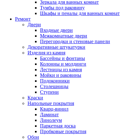
Зеркала для ванных комнат
Тумбы под раковину
Шкафы и пеналы для ванных комнат
Ремонт
Двери
Входные двери
Межкомнатные двери
Перегородки и стеновые панели
Декоративные штукатурки
Изделия из камня
Бассейны и фонтаны
Колонны и молдинги
Лестницы из камня
Мойки и раковины
Подоконники
Столешницы
Ступени
Краски
Напольные покрытия
Кварц-винил
Ламинат
Линолеум
Паркетная доска
Пробковые покрытия
Обои