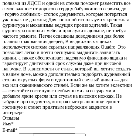
полками из ЛДСП и одной из стекла поможет разместить все
самое важное: от дорогого сердцу бабушкиного сервиза, до
«горячо любимых» стопок документов, которые потеряться
уж никак не должны; Для гостиной используется крепежная
фурнитура и механизмы ведущих производителей. Такая
фурнитура позволит мебели прослужить дольше, не требуя
частого ремонта. Петли оснащены доводчиками для более
плавного закрывания дверей; В выдвижных ящиках
используется система скрытых направляющих Quadro. Это
позволяет легко и почти бесшумно выдвигать-задвигать
ящики, а также обеспечивает надежную фиксацию ящика и
гарантирует длительный срок службы даже при высокой
нагрузке. В зависимости от стиля, который вы хотите создать
в вашем доме, можно дополнительно подобрать журнальный
столик округлых форм и однотонный светлый диван — для
эко или скандинавского стилей. Если же вы хотите эклектики
— сочетайте гостиную с необычными аксессуарами и
добавьте яркие кресла или стулья на высоких ножках. Не
забудьте про подсветку, которая выигрышно подчеркнет
гостиную и станет приятным неброским акцентом в
интерьере.
Отзывы
Имя*
E-mail*