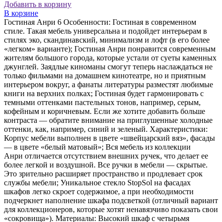
Добавить в корзину
В корзине
Гостиная Анри 6 Особенности: Гостиная в современном
стиле. Такая мебель универсальна и подойдет интерьерам в
стилях эко, скандинавский, минимализм и лофт (в его более
«легком» варианте); Гостиная Анри понравится современным
жителям большого города, которые устали от суеты каменных
джунглей. Заядлые киноманы смогут теперь наслаждаться не
только фильмами на домашнем кинотеатре, но и приятным
интерьером вокруг, а фанаты литературы разместят любимые
книги на верхних полках; Гостиная будет гармонировать с
темными оттенками пастельных тонов, например, серым,
кофейным и коричневым. Если же хотите добавить больше
контраста — обратите внимание на приглушенные холодные
оттенки, как, например, синий и зеленый. Характеристики:
Корпус мебели выполнен в цвете «швейцарский вяз», фасады
— в цвете «белый матовый»; Вся мебель из коллекции
Анри отличается отсутствием внешних ручек, что делает ее
более легкой и воздушной. Все ручки в мебели — скрытые.
Это зрительно расширяет пространство и продлевает срок
службы мебели; Уникальное стекло StopSol на фасадах
шкафов легко скроет содержимое, а при необходимости
подчеркнет наполнение шкафа подсветкой (отличный вариант
для коллекционеров, которые хотят ненавязчиво показать свои
«сокровища»). Материалы: Высокий шкаф с четырьмя