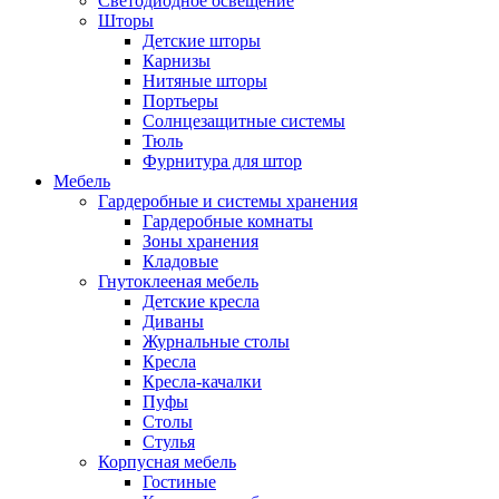
Светодиодное освещение
Шторы
Детские шторы
Карнизы
Нитяные шторы
Портьеры
Солнцезащитные системы
Тюль
Фурнитура для штор
Мебель
Гардеробные и системы хранения
Гардеробные комнаты
Зоны хранения
Кладовые
Гнутоклееная мебель
Детские кресла
Диваны
Журнальные столы
Кресла
Кресла-качалки
Пуфы
Столы
Стулья
Корпусная мебель
Гостиные