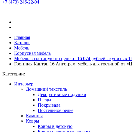
+7 (473)
246-22-04
Главная
Каталог
Мебель
Корпусная мебель
Мебель в гостиную по цене от 16 074 рублей - купить в
Гостиная Кантри 16 Ангстрем: мебель для гостиной от 
Категории:
Интерьер
Домашний текстиль
Декоративные подушки
Пледы
Покрывала
Постельное белье
Камины
Ковры
Ковры в детскую
Ковры с длинным ворсом