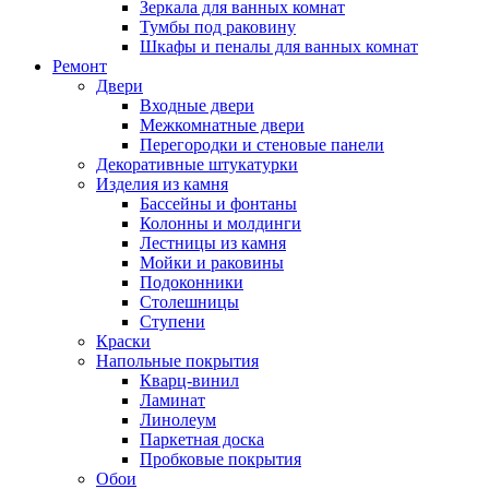
Зеркала для ванных комнат
Тумбы под раковину
Шкафы и пеналы для ванных комнат
Ремонт
Двери
Входные двери
Межкомнатные двери
Перегородки и стеновые панели
Декоративные штукатурки
Изделия из камня
Бассейны и фонтаны
Колонны и молдинги
Лестницы из камня
Мойки и раковины
Подоконники
Столешницы
Ступени
Краски
Напольные покрытия
Кварц-винил
Ламинат
Линолеум
Паркетная доска
Пробковые покрытия
Обои