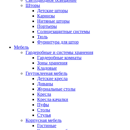
Светодиодное освещение
Шторы
Детские шторы
Карнизы
Нитяные шторы
Портьеры
Солнцезащитные системы
Тюль
Фурнитура для штор
Мебель
Гардеробные и системы хранения
Гардеробные комнаты
Зоны хранения
Кладовые
Гнутоклееная мебель
Детские кресла
Диваны
Журнальные столы
Кресла
Кресла-качалки
Пуфы
Столы
Стулья
Корпусная мебель
Гостиные