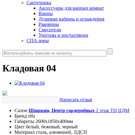
Сантехника
Аксессуары для ванных комнат
Ванны
Душевые кабины и ограждения
Раковины
Смесители
Унитазы и инсталляции
СПА-зоны
Кладовая 04
Написать отзыв
Салон
Шишкин, Центр гардеробных
2 этаж ТЦ ЦДМ
Бренд
elfa
Габариты
2600х1850х400мм
Цвет
белый, бежевый, черный
Материал
сталь, алюминий, ЛДСП