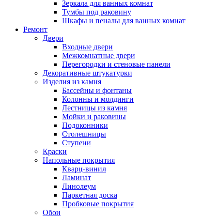
Зеркала для ванных комнат
Тумбы под раковину
Шкафы и пеналы для ванных комнат
Ремонт
Двери
Входные двери
Межкомнатные двери
Перегородки и стеновые панели
Декоративные штукатурки
Изделия из камня
Бассейны и фонтаны
Колонны и молдинги
Лестницы из камня
Мойки и раковины
Подоконники
Столешницы
Ступени
Краски
Напольные покрытия
Кварц-винил
Ламинат
Линолеум
Паркетная доска
Пробковые покрытия
Обои