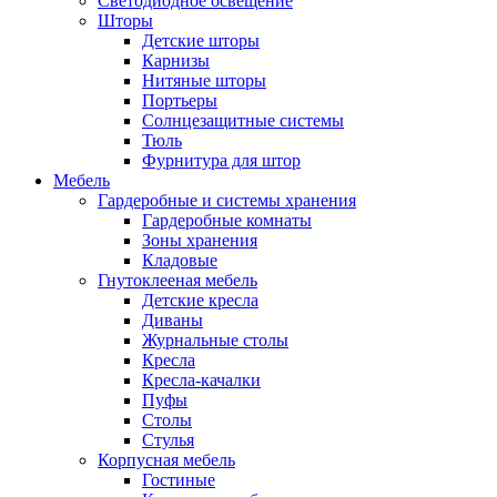
Светодиодное освещение
Шторы
Детские шторы
Карнизы
Нитяные шторы
Портьеры
Солнцезащитные системы
Тюль
Фурнитура для штор
Мебель
Гардеробные и системы хранения
Гардеробные комнаты
Зоны хранения
Кладовые
Гнутоклееная мебель
Детские кресла
Диваны
Журнальные столы
Кресла
Кресла-качалки
Пуфы
Столы
Стулья
Корпусная мебель
Гостиные