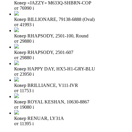
Ковер «JAZZY» M633Q-SHBRN-COP
от 76990
i
Ковер BILLIONARE, 79138-6888 (Oval)
от 41993
i
Ковер RHAPSODY, 2501-100, Round
от 29880
i
Ковер RHAPSODY, 2501-607
от 29880
i
Ковер HAPPY DAY, HX5-H1-GRY-BLU
от 23950
i
Ковер BRILLIANCE, V111-IVR
от 11753
i
Ковер ROYAL KESHАN, 10630-8867
от 19080
i
Ковер RENUAR, LY31A
от 11395
i