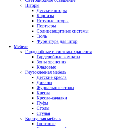
Светодиодное освещение
Шторы
Детские шторы
Карнизы
Нитяные шторы
Портьеры
Солнцезащитные системы
Тюль
Фурнитура для штор
Мебель
Гардеробные и системы хранения
Гардеробные комнаты
Зоны хранения
Кладовые
Гнутоклееная мебель
Детские кресла
Диваны
Журнальные столы
Кресла
Кресла-качалки
Пуфы
Столы
Стулья
Корпусная мебель
Гостиные