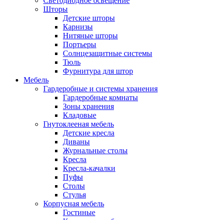
Светодиодное освещение
Шторы
Детские шторы
Карнизы
Нитяные шторы
Портьеры
Солнцезащитные системы
Тюль
Фурнитура для штор
Мебель
Гардеробные и системы хранения
Гардеробные комнаты
Зоны хранения
Кладовые
Гнутоклееная мебель
Детские кресла
Диваны
Журнальные столы
Кресла
Кресла-качалки
Пуфы
Столы
Стулья
Корпусная мебель
Гостиные