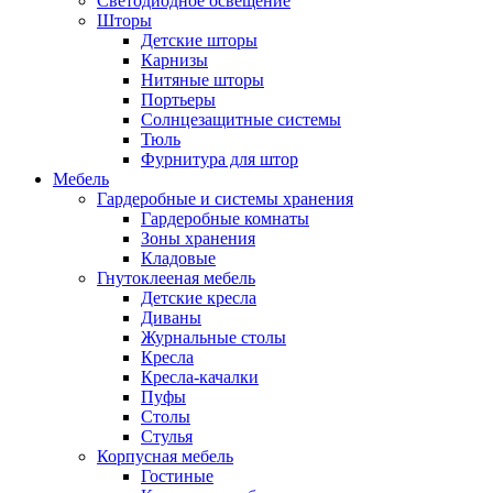
Светодиодное освещение
Шторы
Детские шторы
Карнизы
Нитяные шторы
Портьеры
Солнцезащитные системы
Тюль
Фурнитура для штор
Мебель
Гардеробные и системы хранения
Гардеробные комнаты
Зоны хранения
Кладовые
Гнутоклееная мебель
Детские кресла
Диваны
Журнальные столы
Кресла
Кресла-качалки
Пуфы
Столы
Стулья
Корпусная мебель
Гостиные