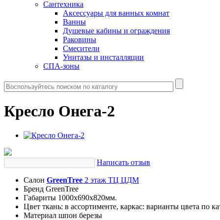
Сантехника
Аксессуары для ванных комнат
Ванны
Душевые кабины и ограждения
Раковины
Смесители
Унитазы и инсталляции
СПА-зоны
Кресло Онега-2
Написать отзыв
Салон
GreenTree
2 этаж ТЦ ЦДМ
Бренд
GreenTree
Габариты
1000х690х820мм.
Цвет
ткань: в ассортименте, каркас: варианты цвета по к
Материал
шпон березы