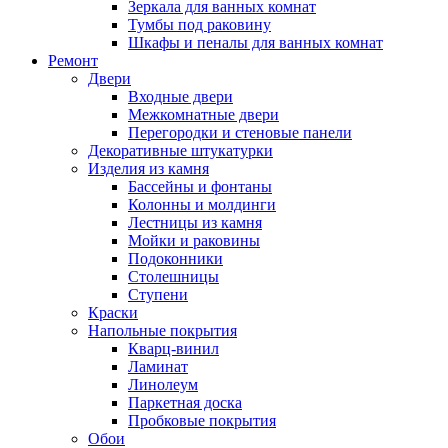
Зеркала для ванных комнат
Тумбы под раковину
Шкафы и пеналы для ванных комнат
Ремонт
Двери
Входные двери
Межкомнатные двери
Перегородки и стеновые панели
Декоративные штукатурки
Изделия из камня
Бассейны и фонтаны
Колонны и молдинги
Лестницы из камня
Мойки и раковины
Подоконники
Столешницы
Ступени
Краски
Напольные покрытия
Кварц-винил
Ламинат
Линолеум
Паркетная доска
Пробковые покрытия
Обои