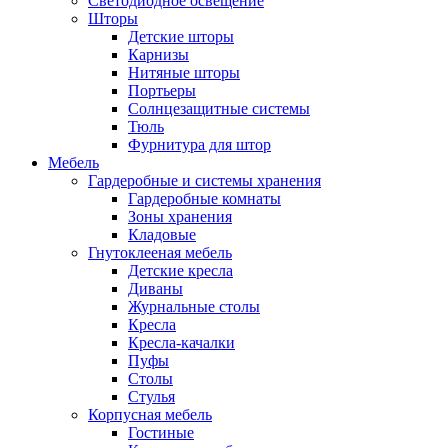
Светодиодное освещение
Шторы
Детские шторы
Карнизы
Нитяные шторы
Портьеры
Солнцезащитные системы
Тюль
Фурнитура для штор
Мебель
Гардеробные и системы хранения
Гардеробные комнаты
Зоны хранения
Кладовые
Гнутоклееная мебель
Детские кресла
Диваны
Журнальные столы
Кресла
Кресла-качалки
Пуфы
Столы
Стулья
Корпусная мебель
Гостиные