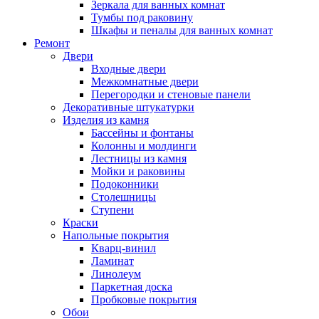
Зеркала для ванных комнат
Тумбы под раковину
Шкафы и пеналы для ванных комнат
Ремонт
Двери
Входные двери
Межкомнатные двери
Перегородки и стеновые панели
Декоративные штукатурки
Изделия из камня
Бассейны и фонтаны
Колонны и молдинги
Лестницы из камня
Мойки и раковины
Подоконники
Столешницы
Ступени
Краски
Напольные покрытия
Кварц-винил
Ламинат
Линолеум
Паркетная доска
Пробковые покрытия
Обои