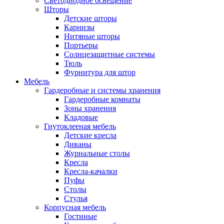
Светодиодное освещение
Шторы
Детские шторы
Карнизы
Нитяные шторы
Портьеры
Солнцезащитные системы
Тюль
Фурнитура для штор
Мебель
Гардеробные и системы хранения
Гардеробные комнаты
Зоны хранения
Кладовые
Гнутоклееная мебель
Детские кресла
Диваны
Журнальные столы
Кресла
Кресла-качалки
Пуфы
Столы
Стулья
Корпусная мебель
Гостиные