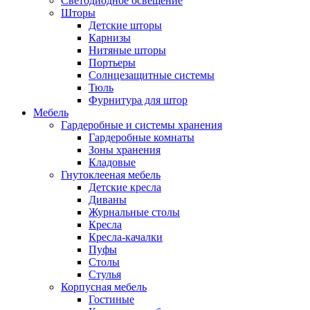
Светодиодное освещение
Шторы
Детские шторы
Карнизы
Нитяные шторы
Портьеры
Солнцезащитные системы
Тюль
Фурнитура для штор
Мебель
Гардеробные и системы хранения
Гардеробные комнаты
Зоны хранения
Кладовые
Гнутоклееная мебель
Детские кресла
Диваны
Журнальные столы
Кресла
Кресла-качалки
Пуфы
Столы
Стулья
Корпусная мебель
Гостиные