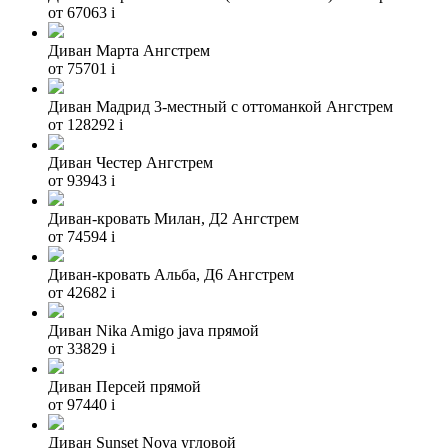
от 67063
i
Диван Марта Ангстрем
от 75701
i
Диван Мадрид 3-местный с оттоманкой Ангстрем
от 128292
i
Диван Честер Ангстрем
от 93943
i
Диван-кровать Милан, Д2 Ангстрем
от 74594
i
Диван-кровать Альба, Д6 Ангстрем
от 42682
i
Диван Nika Amigo java прямой
от 33829
i
Диван Персей прямой
от 97440
i
Диван Sunset Nova угловой