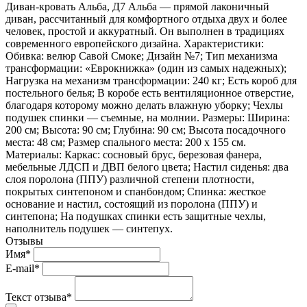
Диван-кровать Альба, Д7 Альба — прямой лаконичный
диван, рассчитанный для комфортного отдыха двух и более
человек, простой и аккуратный. Он выполнен в традициях
современного европейского дизайна. Характеристики:
Обивка: велюр Савой Смоке; Дизайн №7; Тип механизма
трансформации: «Еврокнижка» (один из самых надежных);
Нагрузка на механизм трансформации: 240 кг; Есть короб для
постельного белья; В коробе есть вентиляционное отверстие,
благодаря которому можно делать влажную уборку; Чехлы
подушек спинки — съемные, на молнии. Размеры: Ширина:
200 см; Высота: 90 см; Глубина: 90 см; Высота посадочного
места: 48 см; Размер спального места: 200 х 155 см.
Материалы: Каркас: сосновый брус, березовая фанера,
мебельные ЛДСП и ДВП белого цвета; Настил сиденья: два
слоя поролона (ППУ) различной степени плотности,
покрытых синтепоном и спанбондом; Спинка: жесткое
основание и настил, состоящий из поролона (ППУ) и
синтепона; На подушках спинки есть защитные чехлы,
наполнитель подушек — синтепух.
Отзывы
Имя*
E-mail*
Текст отзыва*