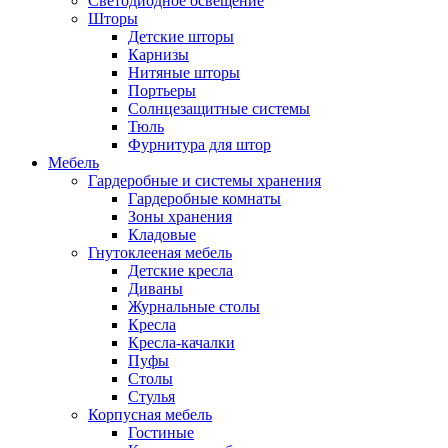
Светодиодное освещение
Шторы
Детские шторы
Карнизы
Нитяные шторы
Портьеры
Солнцезащитные системы
Тюль
Фурнитура для штор
Мебель
Гардеробные и системы хранения
Гардеробные комнаты
Зоны хранения
Кладовые
Гнутоклееная мебель
Детские кресла
Диваны
Журнальные столы
Кресла
Кресла-качалки
Пуфы
Столы
Стулья
Корпусная мебель
Гостиные