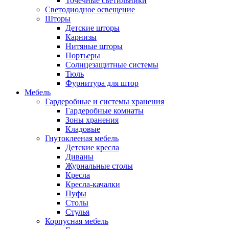
Точечные светильники
Светодиодное освещение
Шторы
Детские шторы
Карнизы
Нитяные шторы
Портьеры
Солнцезащитные системы
Тюль
Фурнитура для штор
Мебель
Гардеробные и системы хранения
Гардеробные комнаты
Зоны хранения
Кладовые
Гнутоклееная мебель
Детские кресла
Диваны
Журнальные столы
Кресла
Кресла-качалки
Пуфы
Столы
Стулья
Корпусная мебель