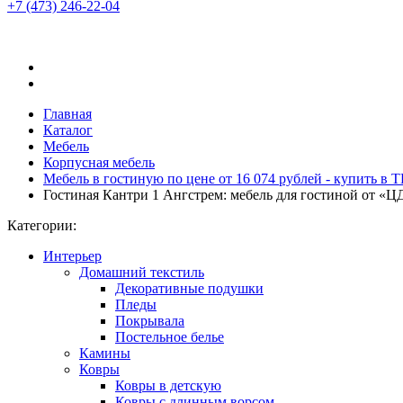
+7 (473)
246-22-04
Главная
Каталог
Мебель
Корпусная мебель
Мебель в гостиную по цене от 16 074 рублей - купить в
Гостиная Кантри 1 Ангстрем: мебель для гостиной от «
Категории:
Интерьер
Домашний текстиль
Декоративные подушки
Пледы
Покрывала
Постельное белье
Камины
Ковры
Ковры в детскую
Ковры с длинным ворсом