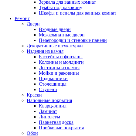
Зеркала для ванных комнат
Тумбы под раковину
Шкафы и пеналы для ванных комнат
Ремонт
Двери
Входные двери
Межкомнатные двери
Перегородки и стеновые панели
Декоративные штукатурки
Изделия из камня
Бассейны и фонтаны
Колонны и молдинги
Лестницы из камня
Мойки и раковины
Подоконники
Столешницы
Ступени
Краски
Напольные покрытия
Кварц-винил
Ламинат
Линолеум
Паркетная доска
Пробковые покрытия
Обои