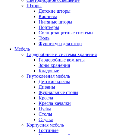
Светодиодное освещение
Шторы
Детские шторы
Карнизы
Нитяные шторы
Портьеры
Солнцезащитные системы
Тюль
Фурнитура для штор
Мебель
Гардеробные и системы хранения
Гардеробные комнаты
Зоны хранения
Кладовые
Гнутоклееная мебель
Детские кресла
Диваны
Журнальные столы
Кресла
Кресла-качалки
Пуфы
Столы
Стулья
Корпусная мебель
Гостиные