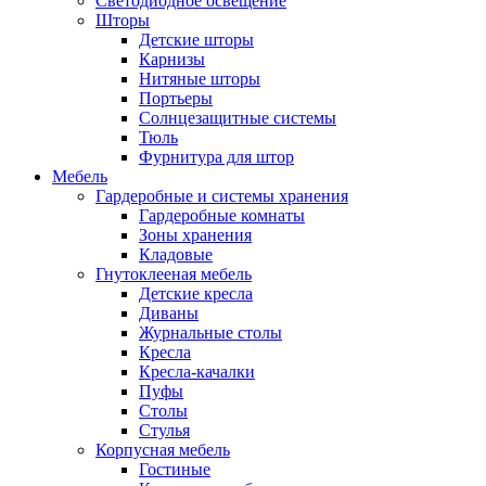
Светодиодное освещение
Шторы
Детские шторы
Карнизы
Нитяные шторы
Портьеры
Солнцезащитные системы
Тюль
Фурнитура для штор
Мебель
Гардеробные и системы хранения
Гардеробные комнаты
Зоны хранения
Кладовые
Гнутоклееная мебель
Детские кресла
Диваны
Журнальные столы
Кресла
Кресла-качалки
Пуфы
Столы
Стулья
Корпусная мебель
Гостиные