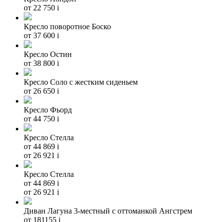
от 22 750
i
Кресло поворотное Боско
от 37 600
i
Кресло Остин
от 38 800
i
Кресло Соло с жестким сиденьем
от 26 650
i
Кресло Фьорд
от 44 750
i
Кресло Стелла
от 44 869
i
от 26 921
i
Кресло Стелла
от 44 869
i
от 26 921
i
Диван Лагуна 3-местный с оттоманкой Ангстрем
от 181155
i