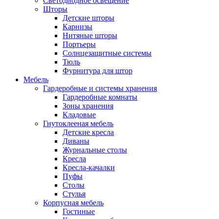
Светодиодное освещение
Шторы
Детские шторы
Карнизы
Нитяные шторы
Портьеры
Солнцезащитные системы
Тюль
Фурнитура для штор
Мебель
Гардеробные и системы хранения
Гардеробные комнаты
Зоны хранения
Кладовые
Гнутоклееная мебель
Детские кресла
Диваны
Журнальные столы
Кресла
Кресла-качалки
Пуфы
Столы
Стулья
Корпусная мебель
Гостиные