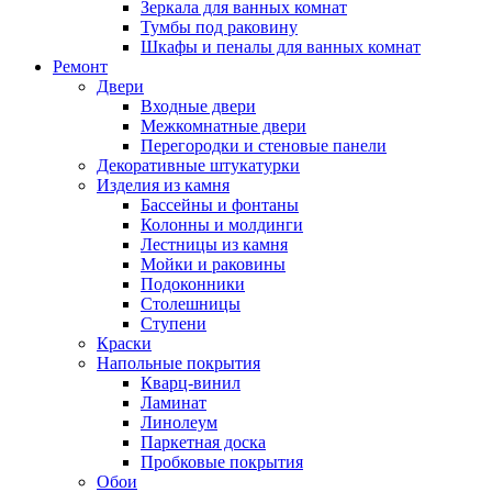
Зеркала для ванных комнат
Тумбы под раковину
Шкафы и пеналы для ванных комнат
Ремонт
Двери
Входные двери
Межкомнатные двери
Перегородки и стеновые панели
Декоративные штукатурки
Изделия из камня
Бассейны и фонтаны
Колонны и молдинги
Лестницы из камня
Мойки и раковины
Подоконники
Столешницы
Ступени
Краски
Напольные покрытия
Кварц-винил
Ламинат
Линолеум
Паркетная доска
Пробковые покрытия
Обои