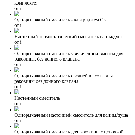
комплекте)
от
i
Однорычажный смеситель - картриджем С3
от
i
Настенный термостатический смеситель ванна/душ
от
i
Однорычажный смеситель увеличенной высоты для
раковины, без донного клапана
от
i
Однорычажный смеситель средней высоты для
раковины без донного клапана
от
i
Hастенный смеситель
от
i
Однорычажный настенный смеситель для ванны/душа
от
i
Однорычажный смеситель для раковины с цепочкой