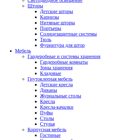
Светодиодное освещение
Шторы
Детские шторы
Карнизы
Нитяные шторы
Портьеры
Солнцезащитные системы
Тюль
Фурнитура для штор
Мебель
Гардеробные и системы хранения
Гардеробные комнаты
Зоны хранения
Кладовые
Гнутоклееная мебель
Детские кресла
Диваны
Журнальные столы
Кресла
Кресла-качалки
Пуфы
Столы
Стулья
Корпусная мебель
Гостиные