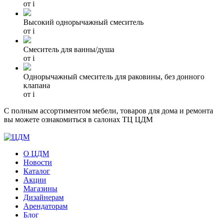
от
i
Высокий однорычажный смеситель
от
i
Cмеситель для ванны/душа
от
i
Однорычажный смеситель для раковины, без донного
клапана
от
i
С полным ассортиментом мебели, товаров для дома и ремонта
вы можете ознакомиться в салонах ТЦ ЦДМ
О ЦДМ
Новости
Каталог
Акции
Магазины
Дизайнерам
Арендаторам
Блог